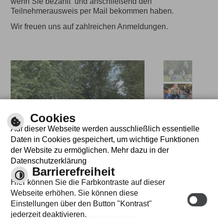
wenn Sie bezahlt und anschließend den
Teilnehmerausweis per Mail bekommen haben.
Wir freuen uns auf zahlreichen Anmeldungen.
Cookies
Auf dieser Webseite werden ausschließlich essentielle
Daten in Cookies gespeichert, um wichtige Funktionen
der Website zu ermöglichen. Mehr dazu in der
Datenschutzerklärung
Barrierefreiheit
Hier können Sie die Farbkontraste auf dieser
INFO
Webseite erhöhen. Sie können diese
Einstellungen über den Button "Kontrast"
jederzeit deaktivieren.