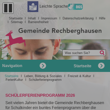
Barrierefreiheit
Leichte Sprache
Startseite
I
Inhalt
I
Impressum
I
Datenschutzerklärung
I
Hilfe
I
Sitemap
I
Barrierefreiheit
Was suchen Sie?
Navigation
Startseite
Startseite
I
Leben, Bildung & Soziales
I
Freizeit & Kultur
I
FerienKultur
I
Schülerferienprogramm
SCHÜLERFERIENPROGRAMM 2026
Seit vielen Jahren bietet die Gemeinde Rechberghausen
für Schulkinder ein buntes Ferienprogramm über die