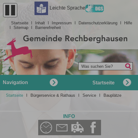
Barrierefreiheit
Leichte Sprache
Startseite
I
Inhalt
I
Impressum
I
Datenschutzerklärung
I
Hilfe
I
Sitemap
I
Barrierefreiheit
Was suchen Sie?
Navigation
Startseite
Startseite
I
Bürgerservice & Rathaus
I
Service
I
Bauplätze
INFO