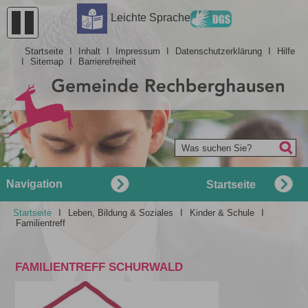
Leichte Sprache
Startseite
I
Inhalt
I
Impressum
I
Datenschutzerklärung
I
Hilfe
I
Sitemap
I
Barrierefreiheit
Was suchen Sie?
Navigation
Startseite
Startseite
I
Leben, Bildung & Soziales
I
Kinder & Schule
I
Familientreff
FAMILIENTREFF SCHURWALD