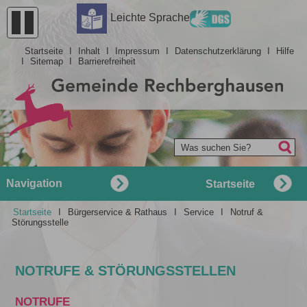
Leichte Sprache
Startseite
I
Inhalt
I
Impressum
I
Datenschutzerklärung
I
Hilfe
I
Sitemap
I
Barrierefreiheit
Was suchen Sie?
Navigation
Startseite
Startseite
I
Bürgerservice & Rathaus
I
Service
I
Notruf &
Störungsstelle
NOTRUFE & STÖRUNGSSTELLEN
NOTRUFE