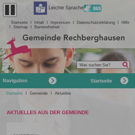
Barrierefreiheit
Leichte Sprache
Startseite
I
Inhalt
I
Impressum
I
Datenschutzerklärung
I
Hilfe
I
Sitemap
I
Barrierefreiheit
Was suchen Sie?
Navigation
Startseite
Startseite
I
Gemeinde
I
Aktuelles
AKTUELLES AUS DER GEMEINDE