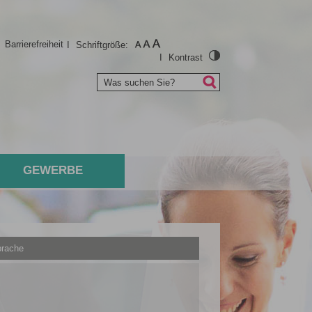
I
Barrierefreiheit
I
Schriftgröße:
I
Kontrast
Was suchen Sie?
GEWERBE
rache