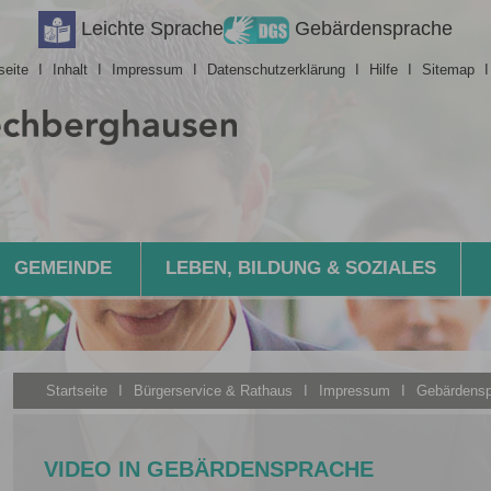
Barrierefreiheit
Leichte Sprache
Gebärdensprache
seite
I
Inhalt
I
Impressum
I
Datenschutzerklärung
I
Hilfe
I
Sitemap
GEMEINDE
LEBEN, BILDUNG & SOZIALES
Startseite
I
Bürgerservice & Rathaus
I
Impressum
I
Gebärdensp
VIDEO IN GEBÄRDENSPRACHE