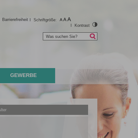
I
Barrierefreiheit
I
Schriftgröße:
I
Kontrast
Was suchen Sie?
GEWERBE
lter