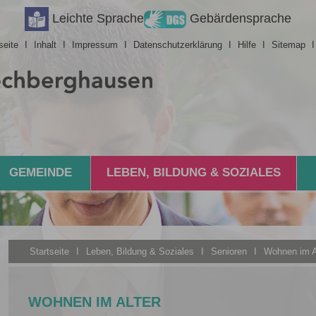
Leichte Sprache
Gebärdensprache
seite
I
Inhalt
I
Impressum
I
Datenschutzerklärung
I
Hilfe
I
Sitemap
GEMEINDE
LEBEN, BILDUNG & SOZIALES
Startseite
I
Leben, Bildung & Soziales
I
Senioren
I
Wohnen im A
WOHNEN IM ALTER