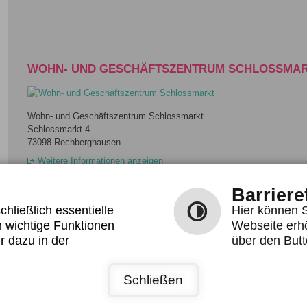
WOHN- UND GESCHÄFTSZENTRUM SCHLOSSMA
Wohn- und Geschäftszentrum Schlossmarkt
Schlossmarkt 4
73098 Rechberghausen
Weitere Informationen anzeigen
Barriere
hließlich essentielle
Hier können S
 wichtige Funktionen
Webseite erh
r dazu in der
über den Butt
Schließen