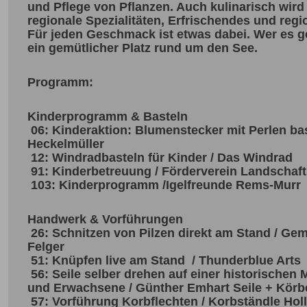
und Pflege von Pflanzen. Auch kulinarisch wird
regionale Spezialitäten, Erfrischendes und reg
Für jeden Geschmack ist etwas dabei. Wer es g
ein gemütlicher Platz rund um den See.
Programm:
Kinderprogramm & Basteln
06: Kinderaktion: Blumenstecker mit Perlen bas
Heckelmüller
12: Windradbasteln für Kinder / Das Windrad
91: Kinderbetreuung / Förderverein Landschaft
103: Kinderprogramm /Igelfreunde Rems-Murr
Handwerk & Vorführungen
26: Schnitzen von Pilzen direkt am Stand / Ge
Felger
51: Knüpfen live am Stand / Thunderblue Arts
56: Seile selber drehen auf einer historischen 
und Erwachsene / Günther Emhart Seile + Körb
57: Vorführung Korbflechten / Korbständle Holl