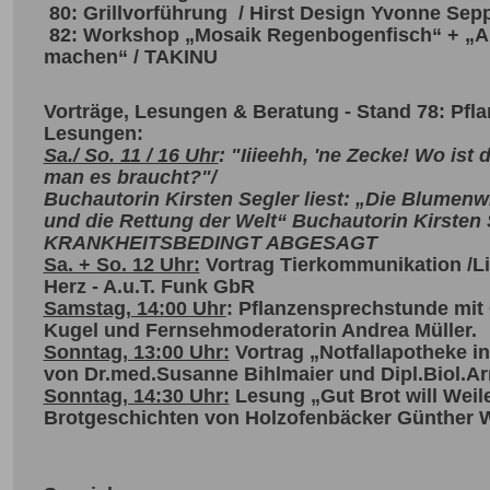
80: Grillvorführung / Hirst Design Yvonne Se
82: Workshop „Mosaik Regenbogenfisch“ + „A
machen“ / TAKINU
Vorträge, Lesungen & Beratung - Stand 78: Pf
Lesungen:
Sa./ So. 11 / 16 Uhr
: "Iiieehh, 'ne Zecke! Wo ist
man es braucht?"/
Buchautorin Kirsten Segler liest: „Die Blumenw
und die Rettung der Welt“ Buchautorin Kirsten 
KRANKHEITSBEDINGT ABGESAGT
Sa. + So. 12 Uhr:
Vortrag Tierkommunikation /Li
Herz - A.u.T. Funk GbR
Samstag, 14:00 Uhr
: Pflanzensprechstunde mit
Kugel und Fernsehmoderatorin Andrea Müller.
Sonntag, 13:00 Uhr:
Vortrag „Notfallapotheke in
von Dr.med.Susanne Bihlmaier und Dipl.Biol.Ar
Sonntag, 14:30 Uhr:
Lesung „Gut Brot will Weil
Brotgeschichten von Holzofenbäcker Günthe