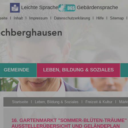
Leichte Sprache
Gebärdensprache
seite
I
Inhalt
I
Impressum
I
Datenschutzerklärung
I
Hilfe
I
Sitemap
GEMEINDE
LEBEN, BILDUNG & SOZIALES
Startseite
I
Leben, Bildung & Soziales
I
Freizeit & Kultur
I
Märk
16. GARTENMARKT "SOMMER-BLÜTEN-TRÄUME" 
AUSSTELLERÜBERSICHT UND GELÄNDEPLAN