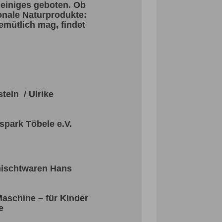
 einiges geboten. Ob
ionale Naturprodukte:
emütlich mag, findet
teln / Ulrike
spark Töbele e.V.
mischtwaren Hans
Maschine – für Kinder
e