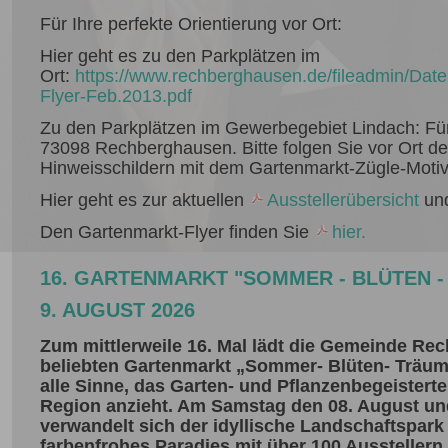
Für Ihre perfekte Orientierung vor Ort:
Hier geht es zu den Parkplätzen im
Ort:
https://www.rechberghausen.de/fileadmin/Dat
Flyer-Feb.2013.pdf
Zu den Parkplätzen im Gewerbegebiet Lindach: Für
73098 Rechberghausen. Bitte folgen Sie vor Ort de
Hinweisschildern mit dem Gartenmarkt-Zügle-Motiv
Hier geht es zur aktuellen
Ausstellerübersicht
un
Den Gartenmarkt-Flyer finden Sie
hier.
16. GARTENMARKT "SOMMER - BLÜTEN - 
9. AUGUST 2026
Zum mittlerweile 16. Mal lädt die Gemeinde R
beliebten Gartenmarkt „Sommer- Blüten- Träume“
alle Sinne, das Garten- und Pflanzenbegeistert
Region anzieht. Am Samstag den 08. August un
verwandelt sich der idyllische Landschaftspark 
farbenfrohes Paradies mit über 100 Aussteller