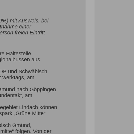
0%) mit Ausweis, bei
tnahme einer
rson freien Eintritt
e Haltestelle
ionalbussen aus
 ZOB und Schwäbisch
t werktags, am
h Gmünd nach Göppingen
undentakt, am
egebiet Lindach können
park „Grüne Mitte“
bisch Gmünd,
itte“ folgen. Von der