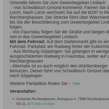
Ortsmitte fahren Sie zum Gewerbegebiet Lindach
- Von Schwäbisch Gmünd kommend: Fahren Sie üb
Lorch. Nach Lorch wechseln Sie auf die B297 in R
Rechberghausen. Die Strecke führt über Wäschen
bis Sie der Beschilderung zum Gewerbegebiet Li
folgen.
- Von Faurndau folgen Sie die Straße und biegen d
rein in das Gewerbegebiet Lindach.
Mit dem Fahrrad:
Auf dem Gartenmarkt gibt es e
Fahrrad- Parkplatz am Radweg hinter der Kulturmü
- Aus Richtung Göppingen: Sie gelangen in wenig
ausgeschilderten Radweg in Faurndau, weiter auf 
Rechberghausen
- Alternativ ist es auch möglich den Württemberge
benutzen. Dieser führt von Schwäbisch Gmünd üb
nach Göppingen.
Weitere Parkplätze finden Sie
hier
Veranstalter:
Gemeinde Rechberghausen, Amtsgasse 4, 73098 Rechberghausen,
501-11,
E-Mail schreiben