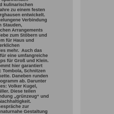
d kulinarischen
ahre zu einem festen
rghausen entwickelt.
gelungene Verbindung
n Stauden,
ischen Arrangements
iebe zum Stöbern und
em für Haus und
erklichen
eles mehr. Auch das
für eine umfangreiche
s für Groß und Klein.
mmt hier garantiert
l: Tombola, Schnitzen
kette. Daneben runden
rogramm ab. Darunter
es: Volker Kugel,
ler. Diese teilen
Sendung „grünzeug“ und
Nachhaltigkeit.
Gespräche zur
 naturnahe Gestaltung