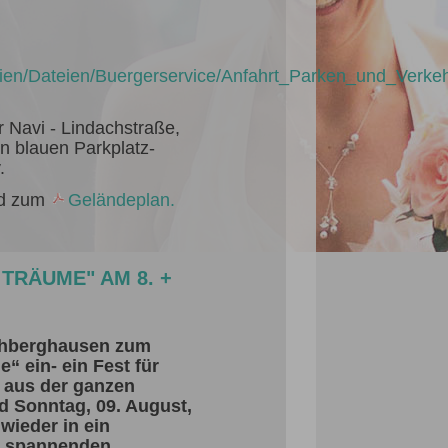
eien/Dateien/Buergerservice/Anfahrt_Parken_und_Verkeh
 Navi - Lindachstraße,
n blauen Parkplatz-
.
d zum
Geländeplan.
TRÄUME" AM 8. +
echberghausen zum
 ein- ein Fest für
e aus der ganzen
d Sonntag, 09. August,
wieder in ein
n, spannenden