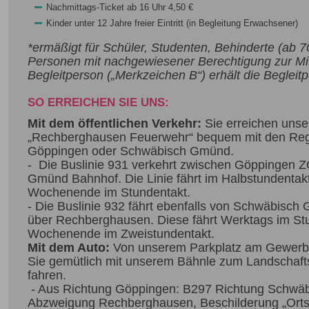
Nachmittags-Ticket ab 16 Uhr 4,50 €
Kinder unter 12 Jahre freier Eintritt (in Begleitung Erwachsener)
*ermäßigt für Schüler, Studenten, Behinderte (ab 7
Personen mit nachgewiesener Berechtigung zur Mi
Begleitperson („Merkzeichen B“) erhält die Begleitpe
SO ERREICHEN SIE UNS:
Mit dem öffentlichen Verkehr:
Sie erreichen unser
„Rechberghausen Feuerwehr“ bequem mit den Reg
Göppingen oder Schwäbisch Gmünd.
- Die Buslinie 931 verkehrt zwischen Göppingen
Gmünd Bahnhof. Die Linie fährt im Halbstundentak
Wochenende im Stundentakt.
- Die Buslinie 932 fährt ebenfalls von Schwäbisc
über Rechberghausen. Diese fährt Werktags im St
Wochenende im Zweistundentakt.
Mit dem Auto:
Von unserem Parkplatz am Gewerb
Sie gemütlich mit unserem Bähnle zum Landschafts
fahren.
- Aus Richtung Göppingen: B297 Richtung Schwä
Abzweigung Rechberghausen, Beschilderung „Ortsm