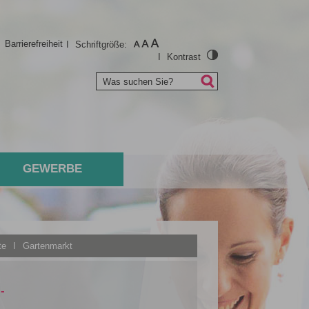
I
Barrierefreiheit
I
Schriftgröße:
I
Kontrast
Was suchen Sie?
GEWERBE
te
I
Gartenmarkt
-