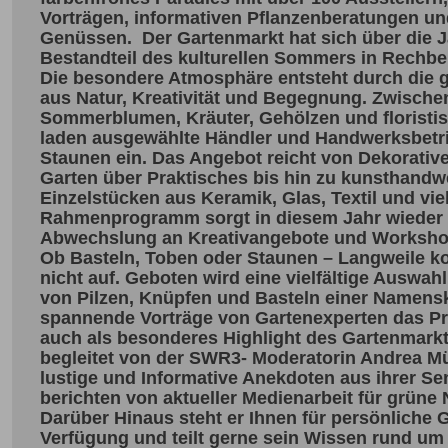
Vorträgen, informativen Pflanzenberatungen un
Genüssen. Der Gartenmarkt hat sich über die J
Bestandteil des kulturellen Sommers in Rechbe
Die besondere Atmosphäre entsteht durch die 
aus Natur, Kreativität und Begegnung. Zwische
Sommerblumen, Kräuter, Gehölzen und florist
laden ausgewählte Händler und Handwerksbetr
Staunen ein. Das Angebot reicht von Dekorativ
Garten über Praktisches bis hin zu kunsthandw
Einzelstücken aus Keramik, Glas, Textil und vi
Rahmenprogramm sorgt in diesem Jahr wieder 
Abwechslung an Kreativangebote und Workshop
Ob Basteln, Toben oder Staunen – Langweile ko
nicht auf. Geboten wird eine vielfältige Auswah
von Pilzen, Knüpfen und Basteln einer Namens
spannende Vorträge von Gartenexperten das P
auch als besonderes Highlight des Gartenmarkt
begleitet von der SWR3- Moderatorin Andrea Mül
lustige und Informative Anekdoten aus ihrer 
berichten von aktueller Medienarbeit für grüne 
Darüber Hinaus steht er Ihnen für persönliche 
Verfügung und teilt gerne sein Wissen rund um