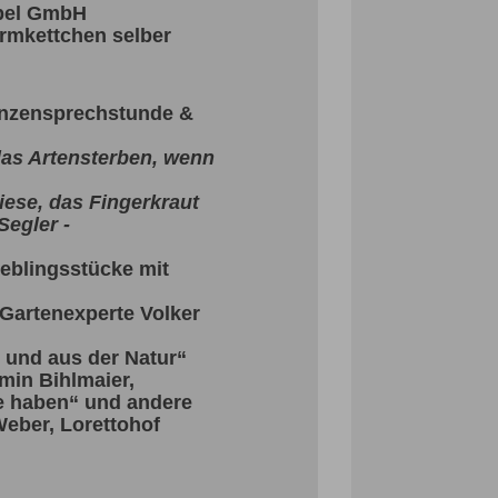
ppel GmbH
rmkettchen selber
lanzensprechstunde &
 das Artensterben, wenn
iese, das Fingerkraut
Segler -
eblingsstücke mit
 Gartenexperte Volker
 und aus der Natur“
min Bihlmaier,
e haben“ und andere
r Weber, Lorettohof