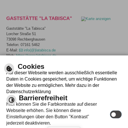
GASTSTÄTTE "LA TABISCA"
Gaststätte "La Tabisca"
Lorcher Straße 51
73098 Rechberghausen
Telefon: 07161 5462
E-Mail:
info(@)latabisca.de
Web:
https://www.latabisca.de
Weitere Informationen anzeigen
Cookies
Auf dieser Webseite werden ausschließlich essentielle
Daten in Cookies gespeichert, um wichtige Funktionen
Weitere Unterkünfte in der näheren Umgebung finden
der Website zu ermöglichen. Mehr dazu in der
Sie entweder im Nachbarort Wangen -
Hotel Linde
,
Datenschutzerklärung
oder in der
Stadt Göppingen
.
Barrierefreiheit
Hier können Sie die Farbkontraste auf dieser
INFO
Webseite erhöhen. Sie können diese
Einstellungen über den Button "Kontrast"
jederzeit deaktivieren.