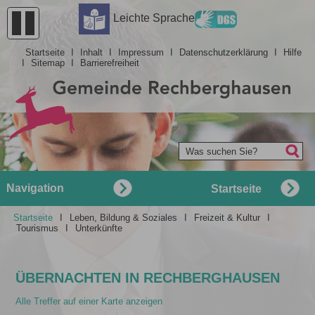
Leichte Sprache
Startseite
I
Inhalt
I
Impressum
I
Datenschutzerklärung
I
Hilfe
I
Sitemap
I
Barrierefreiheit
Was suchen Sie?
Navigation
Startseite
Startseite
I
Leben, Bildung & Soziales
I
Freizeit & Kultur
I
Tourismus
I
Unterkünfte
ÜBERNACHTEN IN RECHBERGHAUSEN
Alle Treffer auf einer Karte anzeigen