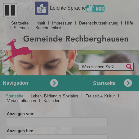
Barrierefreiheit
Leichte Sprache
Startseite
I
Inhalt
I
Impressum
I
Datenschutzerklärung
I
Hilfe
I
Sitemap
I
Barrierefreiheit
Was suchen Sie?
Navigation
Startseite
Startseite
I
Leben, Bildung & Soziales
I
Freizeit & Kultur
I
Veranstaltungen
I
Kalender
Anzeigen von:
Anzeigen bis: