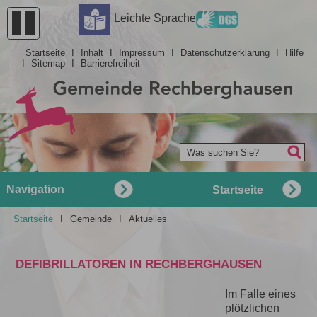
Barrierefreiheit
Leichte Sprache
Startseite
I
Inhalt
I
Impressum
I
Datenschutzerklärung
I
Hilfe
I
Sitemap
I
Barrierefreiheit
Was suchen Sie?
Navigation
Startseite
Startseite
I
Gemeinde
I
Aktuelles
DEFIBRILLATOREN IN RECHBERGHAUSEN
Im Falle eines
plötzlichen