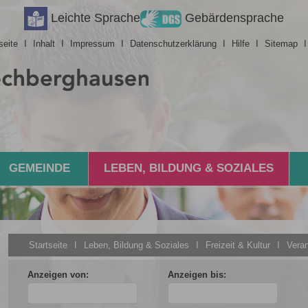
Barrierefreiheit
Leichte Sprache
Gebärdensprache
seite
I
Inhalt
I
Impressum
I
Datenschutzerklärung
I
Hilfe
I
Sitemap
GEMEINDE
LEBEN, BILDUNG & SOZIALES
Startseite
I
Leben, Bildung & Soziales
I
Freizeit & Kultur
I
Veran
Anzeigen von:
Anzeigen bis: