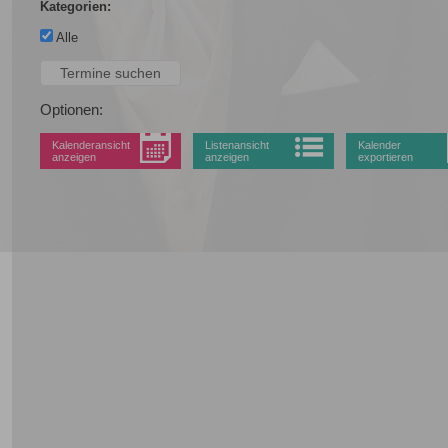
Kategorien:
Alle
Optionen:
Kalenderansicht
Listenansicht
Kalender
anzeigen
anzeigen
exportieren