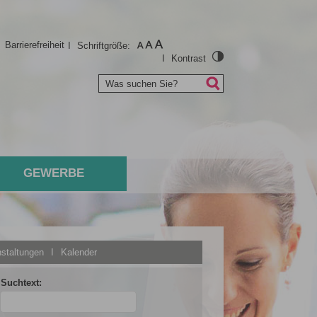
I
Barrierefreiheit
I
Schriftgröße:
I
Kontrast
Was suchen Sie?
GEWERBE
staltungen
I
Kalender
Suchtext: