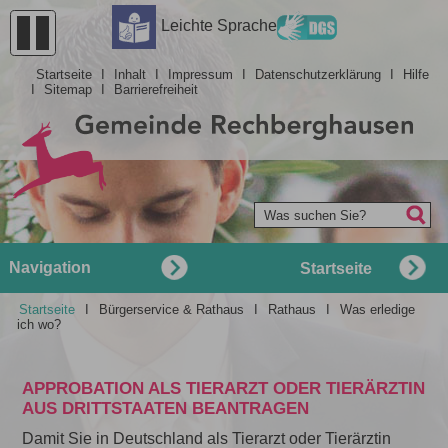
Barrierefreiheit
Leichte Sprache
Startseite
I
Inhalt
I
Impressum
I
Datenschutzerklärung
I
Hilfe
I
Sitemap
I
Barrierefreiheit
Was suchen Sie?
Navigation
Startseite
Startseite
I
Bürgerservice & Rathaus
I
Rathaus
I
Was erledige
ich wo?
APPROBATION ALS TIERARZT ODER TIERÄRZTIN
AUS DRITTSTAATEN BEANTRAGEN
Damit Sie in Deutschland als Tierarzt oder Tierärztin