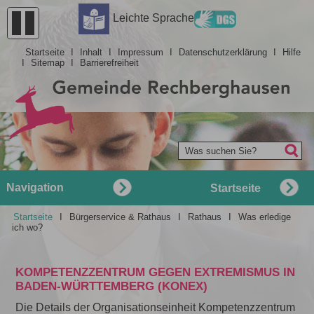
Barrierefreiheit
Leichte Sprache
Startseite
I
Inhalt
I
Impressum
I
Datenschutzerklärung
I
Hilfe
I
Sitemap
I
Barrierefreiheit
Was suchen Sie?
Navigation
Startseite
Startseite
I
Bürgerservice & Rathaus
I
Rathaus
I
Was erledige
ich wo?
KOMPETENZZENTRUM GEGEN EXTREMISMUS IN
BADEN-WÜRTTEMBERG (KONEX)
Die Details der Organisationseinheit Kompetenzzentrum